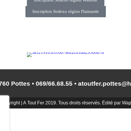
Inscription Sodexo région Wallone
Inscription Sodexo région Flamande
60 Pottes • 069/66.68.55 • atoutfer.pottes@
Copyright | A Tout Fer 2019. Tous droits réservés. Édité par
Wap